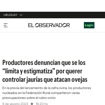
URUGUAY
URUGUAY
Login
ARGENTINA
ESPAÑA
ESTADOS UNIDOS
Productores denuncian que se los
“limita y estigmatiza” por querer
controlar jaurías que atacan ovejas
En la previa del lanzamiento de la zafra ovina, los productores
nucleados en la Federación Rural compartieron varias
preocupaciones sobre el rubro ovino
9 de agosto 2023
16:20 hs