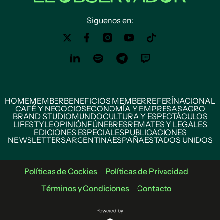
Siguenos en:
HOME
MEMBER
BENEFICIOS MEMBER
REFERÍ
NACIONAL
CAFÉ Y NEGOCIOS
ECONOMÍA Y EMPRESAS
AGRO
BRAND STUDIO
MUNDO
CULTURA Y ESPECTÁCULOS
LIFESTYLE
OPINIÓN
FÚNEBRES
REMATES Y LEGALES
EDICIONES ESPECIALES
PUBLICACIONES
NEWSLETTERS
ARGENTINA
ESPAÑA
ESTADOS UNIDOS
Políticas de Cookies
Políticas de Privacidad
Términos y Condiciones
Contacto