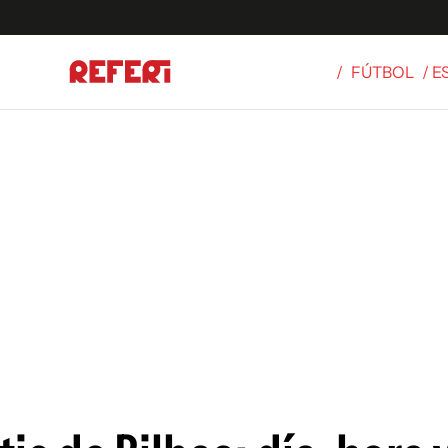
/
FÚTBOL
/ 
Olímpicos
S
tbol
g
ortivo