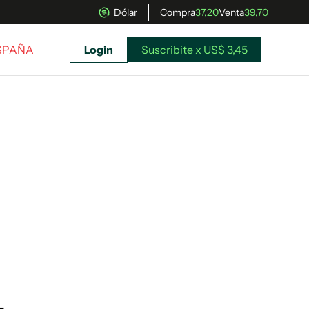
Dólar
Compra
37,20
Venta
39,70
ESPAÑA
Login
Suscribite x US$ 3,45
uscríbete ahora a El Observador y elegí hasta
donde llegar.
Suscribite x US$ 3,45