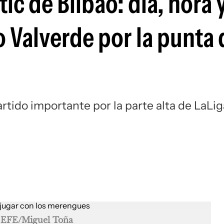
ic de Bilbao: día, hora 
Si
 Valverde por la punta 
tido importante por la parte alta de LaLig
EFE/Miguel Toña