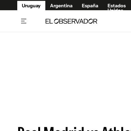
Uruguay
Argentina
España
Estados
Unidos
Home
Juegos 
Referí
Rugby
Fútbol
Básque
Mundial 2026
Tenis
Resultados Deportivos
Runnin
Fútbol internacional
Polidep
Copa Libertadores
Motor