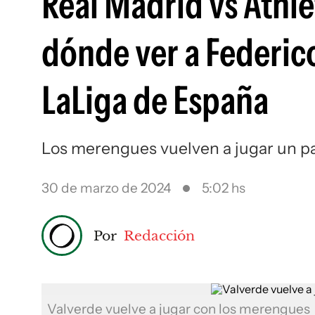
Real Madrid vs Athlet
dónde ver a Federico
LaLiga de España
Los merengues vuelven a jugar un par
30 de marzo de 2024
5:02 hs
Por
Redacción
Valverde vuelve a jugar con los merengues