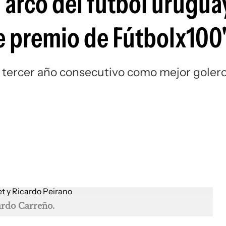
 arco del fútbol urugua
Si
te premio de Fútbolx100
r tercer año consecutivo como mejor goler
ardo Carreño.