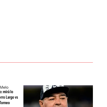
: mirá lo
erro Largo vs
 Torneo