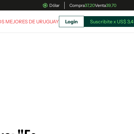
Dólar
Compra
37,20
Venta
39,70
LOS MEJORES DE URUGUAY
Login
Suscribite x US$ 3,4
uscríbete ahora a El Observador y elegí hasta
donde llegar.
Suscribite x US$ 3,45