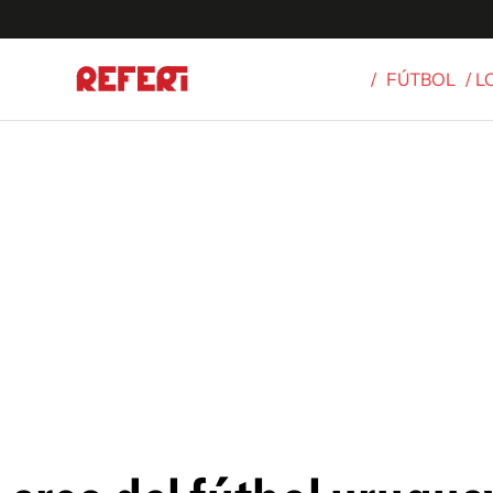
/
FÚTBOL
/ 
Olímpicos
S
tbol
g
ortivo