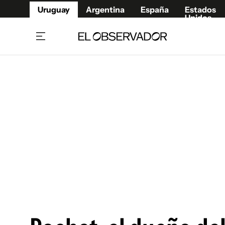
Uruguay
Argentina
España
Estados
Unidos
Home
Juegos 
Referí
Rugby
Fútbol
Básque
Mundial 2026
Tenis
Resultados Deportivos
Runnin
Fútbol internacional
Polidep
Copa Libertadores
Motor