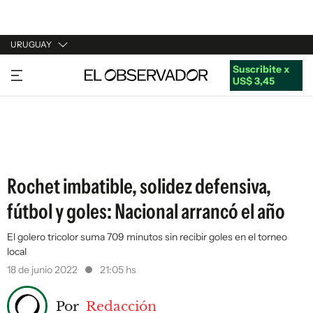
URUGUAY
Suscribite x
URUGUAY
US$ 3,45
ARGENTINA
ESPAÑA
ESTADOS UNIDOS
Rochet imbatible, solidez defensiva,
fútbol y goles: Nacional arrancó el año
El golero tricolor suma 709 minutos sin recibir goles en el torneo
local
18 de junio 2022
21:05 hs
Por
Redacción