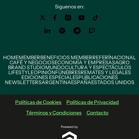
Siguenos en:
HOME
MEMBER
BENEFICIOS MEMBER
REFERÍ
NACIONAL
CAFÉ Y NEGOCIOS
ECONOMÍA Y EMPRESAS
AGRO
BRAND STUDIO
MUNDO
CULTURA Y ESPECTÁCULOS
LIFESTYLE
OPINIÓN
FÚNEBRES
REMATES Y LEGALES
EDICIONES ESPECIALES
PUBLICACIONES
NEWSLETTERS
ARGENTINA
ESPAÑA
ESTADOS UNIDOS
Políticas de Cookies
Políticas de Privacidad
Términos y Condiciones
Contacto