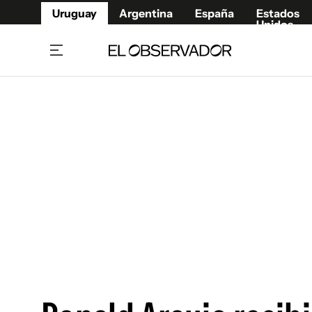
Uruguay
Argentina
España
Estados
Unidos
Home
Juegos 
Referí
Rugby
Fútbol
Básque
Mundial 2026
Tenis
Resultados Deportivos
Runnin
Fútbol internacional
Polidep
Copa Libertadores
Motor