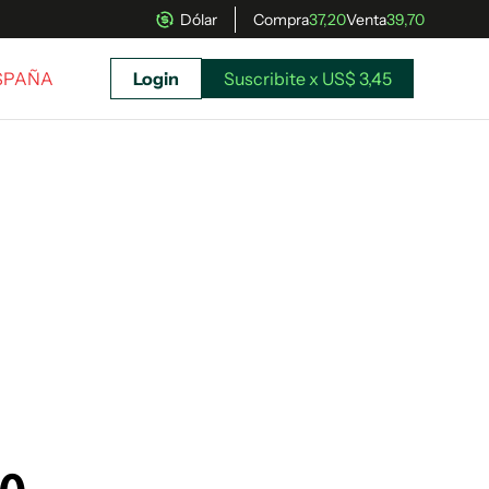
Dólar
Compra
37,20
Venta
39,70
ESPAÑA
Login
Suscribite x US$ 3,45
uscríbete ahora a El Observador y elegí hasta
donde llegar.
Suscribite x US$ 3,45