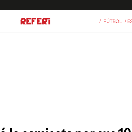
/
FÚTBOL
/ 
Olímpicos
S
tbol
g
ortivo