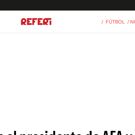
/
FÚTBOL
/ 
Olímpicos
S
tbol
g
ortivo