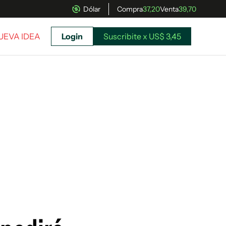
Dólar
Compra
37,20
Venta
39,70
NUEVA IDEA
Login
Suscribite x US$ 3,45
uscríbete ahora a El Observador y elegí hasta
donde llegar.
Suscribite x US$ 3,45