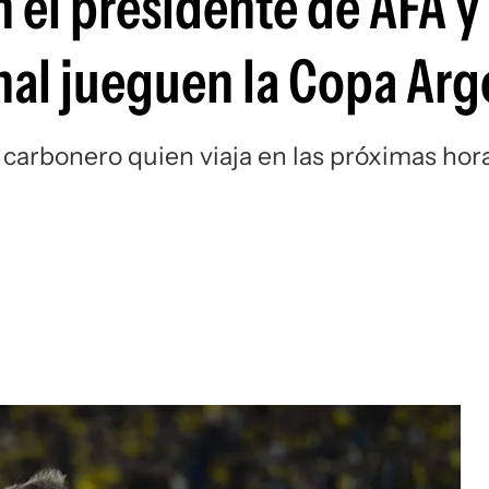
n el presidente de AFA y
Si
nal jueguen la Copa Arg
b carbonero quien viaja en las próximas hor