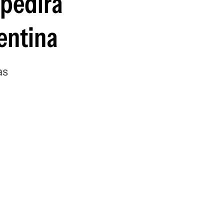
 pedirá
guenos en:
entina
as