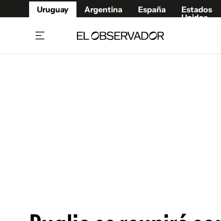
Uruguay
Argentina
España
Estados
Unidos
Home
Juegos 
Referí
Rugby
Fútbol
Básque
Mundial 2026
Tenis
Resultados Deportivos
Runnin
Fútbol internacional
Polidep
Copa Libertadores
Motor