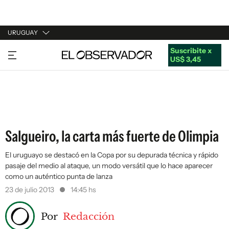
URUGUAY
Suscribite x
URUGUAY
US$ 3,45
ARGENTINA
ESPAÑA
ESTADOS UNIDOS
Salgueiro, la carta más fuerte de Olimpia
El uruguayo se destacó en la Copa por su depurada técnica y rápido
pasaje del medio al ataque, un modo versátil que lo hace aparecer
como un auténtico punta de lanza
23 de julio 2013
14:45 hs
Por
Redacción