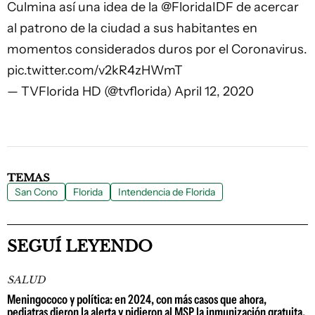
Culmina así una idea de la
@FloridaIDF
de acercar
al patrono de la ciudad a sus habitantes en
momentos considerados duros por el Coronavirus.
pic.twitter.com/v2kR4zHWmT
— TVFlorida HD (@tvflorida)
April 12, 2020
TEMAS
San Cono
Florida
Intendencia de Florida
SEGUÍ LEYENDO
SALUD
Meningococo y política: en 2024, con más casos que ahora,
pediatras dieron la alerta y pidieron al MSP la inmunización gratuita,