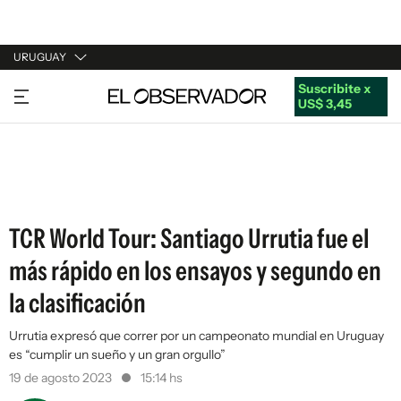
URUGUAY
Suscribite x
URUGUAY
US$ 3,45
ARGENTINA
ESPAÑA
ESTADOS UNIDOS
TCR World Tour: Santiago Urrutia fue el
más rápido en los ensayos y segundo en
la clasificación
Urrutia expresó que correr por un campeonato mundial en Uruguay
es “cumplir un sueño y un gran orgullo”
19 de agosto 2023
15:14 hs