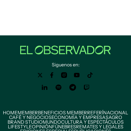
Siguenos en:
HOME
MEMBER
BENEFICIOS MEMBER
REFERÍ
NACIONAL
CAFÉ Y NEGOCIOS
ECONOMÍA Y EMPRESAS
AGRO
BRAND STUDIO
MUNDO
CULTURA Y ESPECTÁCULOS
LIFESTYLE
OPINIÓN
FÚNEBRES
REMATES Y LEGALES