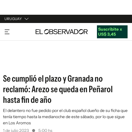
URUGUAY
Suscribite x
URUGUAY
US$ 3,45
ARGENTINA
ESPAÑA
ESTADOS UNIDOS
Se cumplió el plazo y Granada no
reclamó: Arezo se queda en Peñarol
hasta fin de año
El delantero no fue pedido por el club español dueño de su ficha que
tenía tiempo hasta la medianoche de este sábado, por lo que sigue
en Los Aromos
1 de julio 2023
5:00 hs