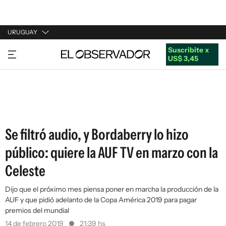
URUGUAY
Suscribite x
URUGUAY
US$ 3,45
ARGENTINA
ESPAÑA
ESTADOS UNIDOS
Se filtró audio, y Bordaberry lo hizo
público: quiere la AUF TV en marzo con la
Celeste
Dijo que el próximo mes piensa poner en marcha la producción de la
AUF y que pidió adelanto de la Copa América 2019 para pagar
premios del mundial
14 de febrero 2019
21:39 hs