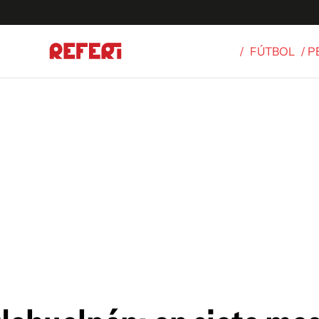
/
FÚTBOL
/ 
Olímpicos
S
tbol
g
ortivo