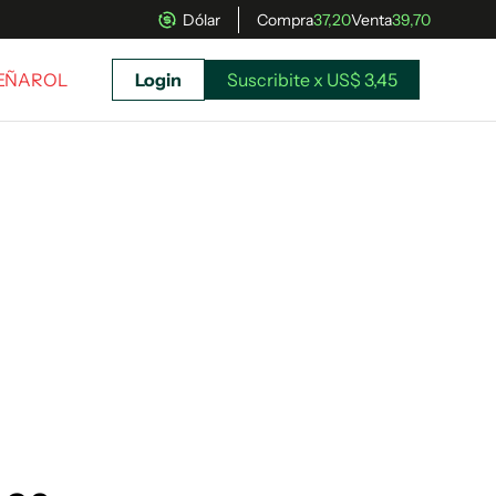
Dólar
Compra
37,20
Venta
39,70
PEÑAROL
Login
Suscribite x US$ 3,45
uscríbete ahora a El Observador y elegí hasta
donde llegar.
Suscribite x US$ 3,45