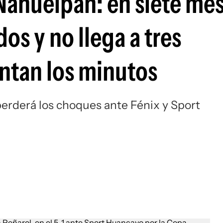
 Nahuelpán: en siete me
Si
dos y no llega a tres
entan los minutos
 perderá los choques ante Fénix y Sport