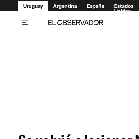
Uruguay
Argentina
España
Estados
Unidos
Home
Juegos 
Referí
Rugby
Fútbol
Básque
Mundial 2026
Tenis
Resultados Deportivos
Runnin
Fútbol internacional
Polidep
Copa Libertadores
Motor