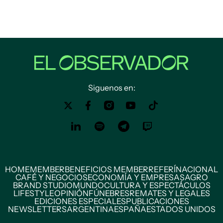
Siguenos en:
HOME
MEMBER
BENEFICIOS MEMBER
REFERÍ
NACIONAL
CAFÉ Y NEGOCIOS
ECONOMÍA Y EMPRESAS
AGRO
BRAND STUDIO
MUNDO
CULTURA Y ESPECTÁCULOS
LIFESTYLE
OPINIÓN
FÚNEBRES
REMATES Y LEGALES
EDICIONES ESPECIALES
PUBLICACIONES
NEWSLETTERS
ARGENTINA
ESPAÑA
ESTADOS UNIDOS