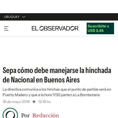
URUGUAY
Suscribite x
URUGUAY
US$ 3,45
ARGENTINA
ESPAÑA
ESTADOS UNIDOS
Sepa cómo debe manejarse la hinchada
de Nacional en Buenos Aires
La directiva comunica a los hinchas que el punto de partida será en
Puerto Madero y que a la hora 17.30 parten a La Bombonera
18 de mayo 2016
12:19 hs
Por
Redacción