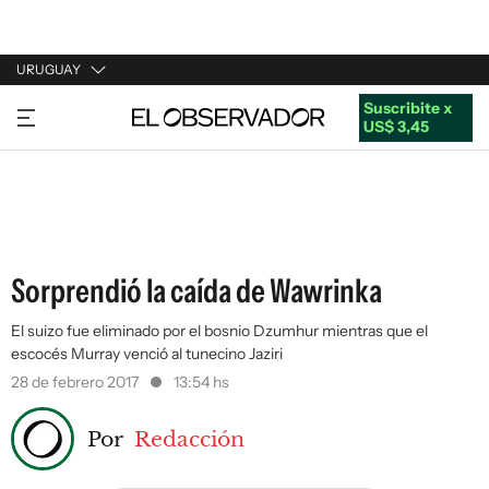
URUGUAY
Suscribite x
URUGUAY
US$ 3,45
ARGENTINA
ESPAÑA
ESTADOS UNIDOS
Sorprendió la caída de Wawrinka
El suizo fue eliminado por el bosnio Dzumhur mientras que el
escocés Murray venció al tunecino Jaziri
28 de febrero 2017
13:54 hs
Por
Redacción