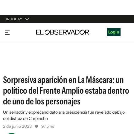
URUGUAY
URUGUAY
Login
ARGENTINA
ESPAÑA
ESTADOS UNIDOS
Sorpresiva aparición en La Máscara: un
político del Frente Amplio estaba dentro
de uno de los personajes
Un senador y exprecandidato a la presidencia fue revelado debajo
del disfraz de Carpincho
2 de junio 2023
9:15 hs