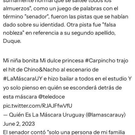
sumamente normal que se saltee todos los
almuerzos", como un juego de palabras con el
término "senador", fueron las pistas que se habían
dado sobre su identidad. Otra pista fue "falsa
nobleza" en referencia a su segundo apellido,
Duque.
Mi niña bonita Mi dulce princesa
#Carpincho
trajo
el hit de Chino&Nacho al escenario de
#LaMáscaraUY
e hizo bailar a todos en el estudio Y
yo solo pienso en quién se esconderá detrás de
esta máscara
@teledoce
pic.twitter.com/RJAJFfwVfU
— Quién Es La Máscara Uruguay (@lamascarauy)
June 2, 2023
El senador contó "solo una persona de mi familia