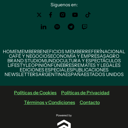
Siguenos en:
HOME
MEMBER
BENEFICIOS MEMBER
REFERÍ
NACIONAL
CAFÉ Y NEGOCIOS
ECONOMÍA Y EMPRESAS
AGRO
BRAND STUDIO
MUNDO
CULTURA Y ESPECTÁCULOS
LIFESTYLE
OPINIÓN
FÚNEBRES
REMATES Y LEGALES
EDICIONES ESPECIALES
PUBLICACIONES
NEWSLETTERS
ARGENTINA
ESPAÑA
ESTADOS UNIDOS
Políticas de Cookies
Políticas de Privacidad
Términos y Condiciones
Contacto