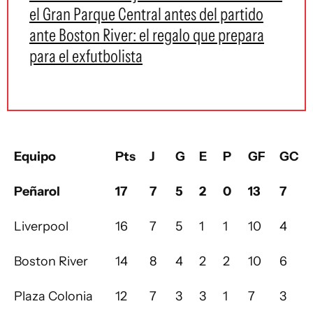
el Gran Parque Central antes del partido
ante Boston River: el regalo que prepara
para el exfutbolista
Equipo
Pts
J
G
E
P
GF
GC
Peñarol
17
7
5
2
0
13
7
Liverpool
16
7
5
1
1
10
4
Boston River
14
8
4
2
2
10
6
Plaza Colonia
12
7
3
3
1
7
3