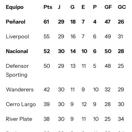
Equipo
Pts
J
G
E
P
GF
GC
Peñarol
61
29
18
7
4
47
26
Liverpool
55
29
16
7
6
49
31
Nacional
52
30
14
10
6
50
28
Defensor
50
29
13
11
5
48
25
Sporting
Wanderers
42
30
11
9
10
32
29
Cerro Largo
39
30
9
12
9
28
30
River Plate
38
30
9
11
10
25
34