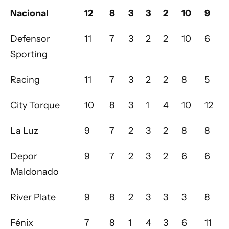
Nacional
12
8
3
3
2
10
9
Defensor
11
7
3
2
2
10
6
Sporting
Racing
11
7
3
2
2
8
5
City Torque
10
8
3
1
4
10
12
La Luz
9
7
2
3
2
8
8
Depor
9
7
2
3
2
6
6
Maldonado
River Plate
9
8
2
3
3
3
8
Fénix
7
8
1
4
3
6
11