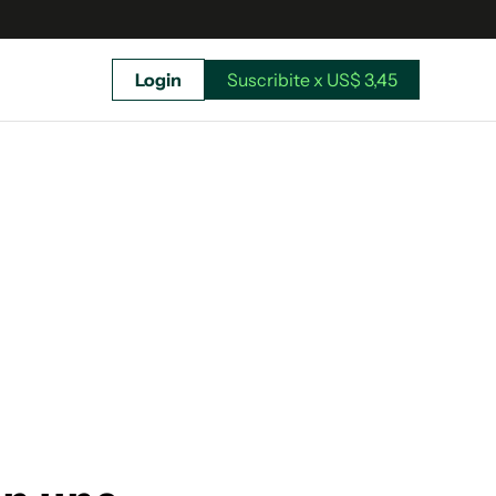
Login
Suscribite x US$ 3,45
uscríbete ahora a El Observador y elegí hasta
donde llegar.
Suscribite x US$ 3,45