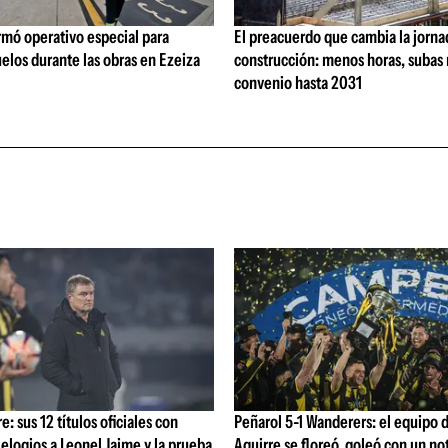
rmó operativo especial para
El preacuerdo que cambia la jorna
elos durante las obras en Ezeiza
construcción: menos horas, subas 
convenio hasta 2031
: sus 12 títulos oficiales con
Peñarol 5-1 Wanderers: el equipo 
 elogios a Leonel Jaime y la prueba
Aguirre se floreó, goleó con un no