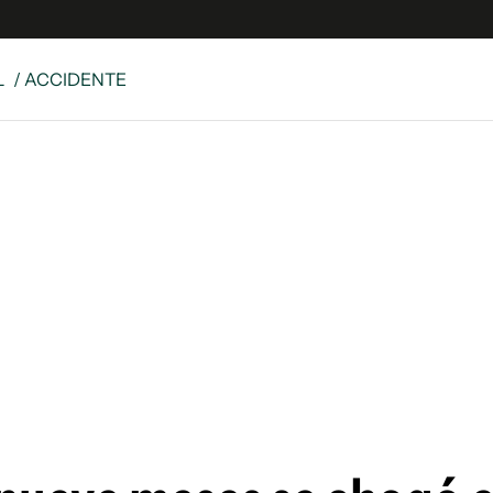
L
/ ACCIDENTE
e
S
n
es
Siguenos en:
 y Legales
es especiales
ciones
ters
ina
 Unidos