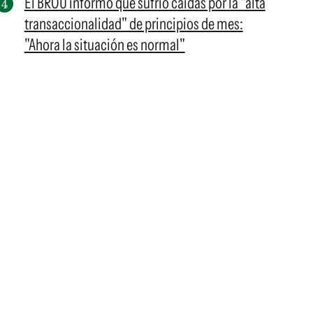
El BROU informó que sufrió caídas por la "alta
transaccionalidad" de principios de mes:
"Ahora la situación es normal"