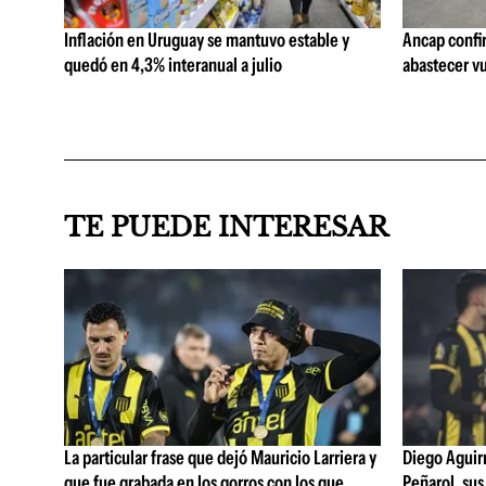
Inflación en Uruguay se mantuvo estable y
Ancap confi
quedó en 4,3% interanual a julio
abastecer vu
TE PUEDE INTERESAR
La particular frase que dejó Mauricio Larriera y
Diego Aguirre
que fue grabada en los gorros con los que
Peñarol, sus