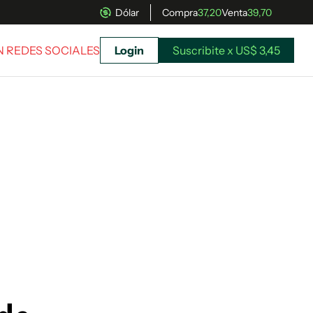
Dólar
Compra
37,20
Venta
39,70
EN REDES SOCIALES
Login
Suscribite x US$ 3,45
uscríbete ahora a El Observador y elegí hasta
donde llegar.
Suscribite x US$ 3,45