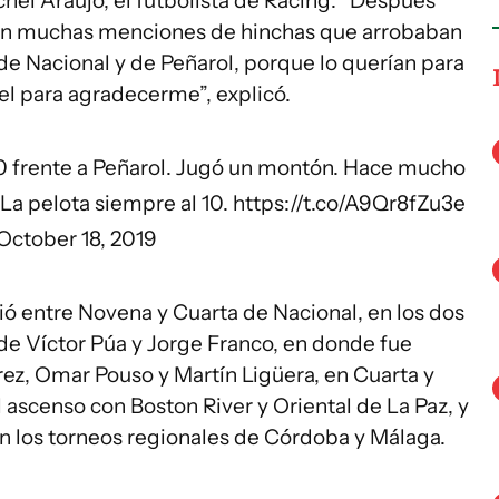
chel Araújo, el futbolista de Racing. “Después
con muchas menciones de hinchas que arrobaban
de Nacional y de Peñarol, porque lo querían para
el para agradecerme”, explicó.
0 frente a Peñarol. Jugó un montón. Hace mucho
 La pelota siempre al 10.
https://t.co/A9Qr8fZu3e
October 18, 2019
ió entre Novena y Cuarta de Nacional, en los dos
 de Víctor Púa y Jorge Franco, en donde fue
z, Omar Pouso y Martín Ligüera, en Cuarta y
l ascenso con Boston River y Oriental de La Paz, y
en los torneos regionales de Córdoba y Málaga.