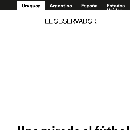
Uruguay
Argentina
España
Estados
Unidos
Home
Juegos 
Referí
Rugby
Fútbol
Básque
Mundial 2026
Tenis
Resultados Deportivos
Runnin
Fútbol internacional
Polidep
Copa Libertadores
Motor