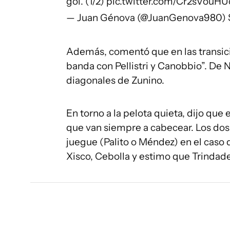
gol. (1/2)
pic.twitter.com/Cr2sVouHU
— Juan Génova (@JuanGenova980)
Además, comentó que en las transici
banda con Pellistri y Canobbio”. De N
diagonales de Zunino.
En torno a la pelota quieta, dijo que 
que van siempre a cabecear. Los dos c
juegue (Palito o Méndez) en el caso d
Xisco, Cebolla y estimo que Trindade