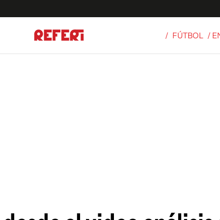
/
FÚTBOL
/ 
Olímpicos
S
tbol
g
ortivo