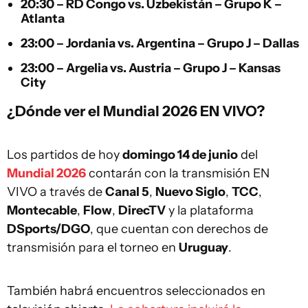
20:30 –
RD Congo
vs.
Uzbekistán
– Grupo K –
Atlanta
23:00 –
Jordania
vs.
Argentina
– Grupo J – Dallas
23:00 –
Argelia
vs.
Austria
– Grupo J – Kansas
City
¿Dónde ver el Mundial 2026 EN VIVO?
Los partidos de hoy
domingo 14 de junio
del
Mundial 2026
contarán con la transmisión EN
VIVO a través de
Canal 5
,
Nuevo Siglo
,
TCC
,
Montecable
,
Flow
,
DirecTV
y la plataforma
DSports/DGO
, que cuentan con derechos de
transmisión para el torneo en
Uruguay
.
También habrá encuentros seleccionados en