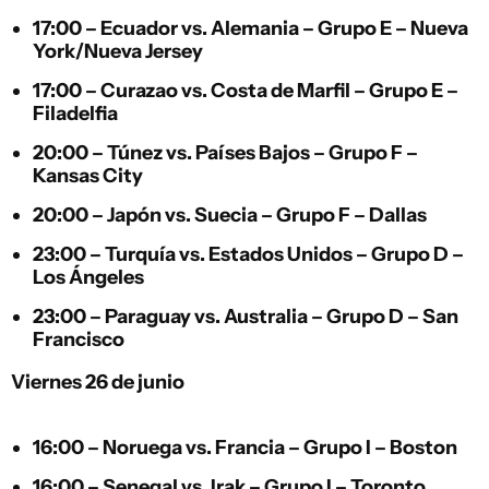
17:00 –
Ecuador
vs.
Alemania
– Grupo E – Nueva
York/Nueva Jersey
17:00 –
Curazao
vs.
Costa de Marfil
– Grupo E –
Filadelfia
20:00 –
Túnez
vs.
Países Bajos
– Grupo F –
Kansas City
20:00 –
Japón
vs.
Suecia
– Grupo F – Dallas
23:00 –
Turquía
vs.
Estados Unidos
– Grupo D –
Los Ángeles
23:00 –
Paraguay
vs.
Australia
– Grupo D – San
Francisco
Viernes 26 de junio
16:00 –
Noruega
vs.
Francia
– Grupo I – Boston
16:00 –
Senegal
vs.
Irak
– Grupo I – Toronto