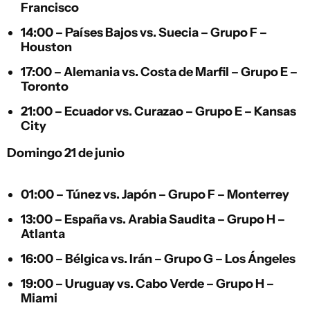
Francisco
14:00 –
Países Bajos
vs.
Suecia
– Grupo F –
Houston
17:00 –
Alemania
vs.
Costa de Marfil
– Grupo E –
Toronto
21:00 –
Ecuador
vs.
Curazao
– Grupo E – Kansas
City
Domingo 21 de junio
01:00 –
Túnez
vs.
Japón
– Grupo F – Monterrey
13:00 –
España
vs.
Arabia Saudita
– Grupo H –
Atlanta
16:00 –
Bélgica
vs.
Irán
– Grupo G – Los Ángeles
19:00 –
Uruguay
vs.
Cabo Verde
– Grupo H –
Miami