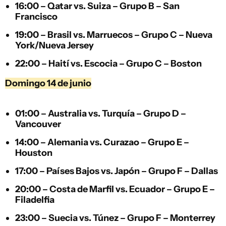
16:00 –
Qatar
vs.
Suiza
– Grupo B – San
Francisco
19:00 –
Brasil
vs.
Marruecos
– Grupo C – Nueva
York/Nueva Jersey
22:00 –
Haití
vs.
Escocia
– Grupo C – Boston
Domingo 14 de junio
01:00 –
Australia
vs.
Turquía
– Grupo D –
Vancouver
14:00 –
Alemania
vs.
Curazao
– Grupo E –
Houston
17:00 –
Países Bajos
vs.
Japón
– Grupo F – Dallas
20:00 –
Costa de Marfil
vs.
Ecuador
– Grupo E –
Filadelfia
23:00 –
Suecia
vs.
Túnez
– Grupo F – Monterrey