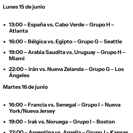
Lunes 15 de junio
13:00 –
España
vs.
Cabo Verde
– Grupo H –
Atlanta
16:00 –
Bélgica
vs.
Egipto
– Grupo G – Seattle
19:00 –
Arabia Saudita
vs.
Uruguay
– Grupo H –
Miami
22:00 –
Irán
vs.
Nueva Zelanda
– Grupo G – Los
Ángeles
Martes 16 de junio
16:00 –
Francia
vs.
Senegal
– Grupo I – Nueva
York/Nueva Jersey
19:00 –
Irak
vs.
Noruega
– Grupo I – Boston
22:00 –
Argentina
vs.
Argelia
– Grupo J – Kansas