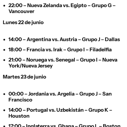
22:00 –
Nueva Zelanda
vs.
Egipto
– Grupo G –
Vancouver
Lunes 22 de junio
14:00 –
Argentina
vs.
Austria
– Grupo J – Dallas
18:00 –
Francia
vs.
Irak
– Grupo I – Filadelfia
21:00 –
Noruega
vs.
Senegal
– Grupo I – Nueva
York/Nueva Jersey
Martes 23 de junio
00:00 –
Jordania
vs.
Argelia
– Grupo J – San
Francisco
14:00 –
Portugal
vs.
Uzbekistán
– Grupo K –
Houston
17:00 –
Inglaterra
vs.
Ghana
– Grupo L – Boston