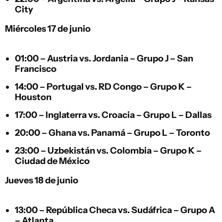
City
Miércoles 17 de junio
01:00 –
Austria
vs.
Jordania
– Grupo J – San
Francisco
14:00 –
Portugal
vs.
RD Congo
– Grupo K –
Houston
17:00 –
Inglaterra
vs.
Croacia
– Grupo L – Dallas
20:00 –
Ghana
vs.
Panamá
– Grupo L – Toronto
23:00 –
Uzbekistán
vs.
Colombia
– Grupo K –
Ciudad de México
Jueves 18 de junio
13:00 –
República Checa
vs.
Sudáfrica
– Grupo A
– Atlanta