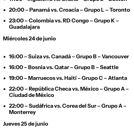
20:00 –
Panamá
vs.
Croacia
– Grupo L – Toronto
23:00 –
Colombia
vs.
RD Congo
– Grupo K –
Guadalajara
Miércoles 24 de junio
16:00 –
Suiza
vs.
Canadá
– Grupo B – Vancouver
16:00 –
Bosnia
vs.
Qatar
– Grupo B – Seattle
19:00 –
Marruecos
vs.
Haití
– Grupo C – Atlanta
22:00 –
República Checa
vs.
México
– Grupo A –
Ciudad de México
22:00 –
Sudáfrica
vs.
Corea del Sur
– Grupo A –
Monterrey
Jueves 25 de junio