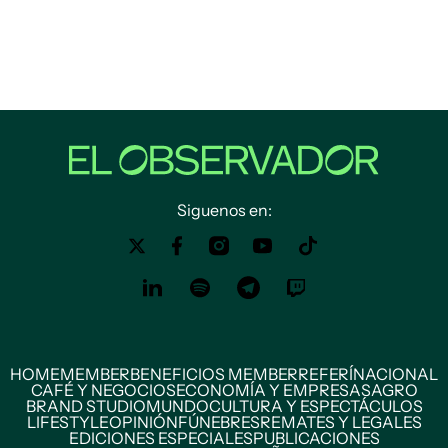
Siguenos en:
HOME
MEMBER
BENEFICIOS MEMBER
REFERÍ
NACIONAL
CAFÉ Y NEGOCIOS
ECONOMÍA Y EMPRESAS
AGRO
BRAND STUDIO
MUNDO
CULTURA Y ESPECTÁCULOS
LIFESTYLE
OPINIÓN
FÚNEBRES
REMATES Y LEGALES
EDICIONES ESPECIALES
PUBLICACIONES