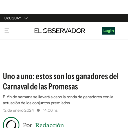
URUGUAY
URUGUAY
Login
ARGENTINA
ESPAÑA
ESTADOS UNIDOS
Uno a uno: estos son los ganadores del
Carnaval de las Promesas
El fin de semana se llevará a cabo la ronda de ganadores con la
actuación de los conjuntos premiados
12 de enero 2024
14:06 hs
Por
Redacción