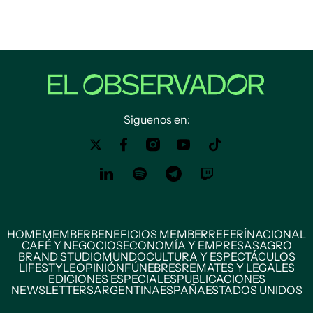
Siguenos en:
HOME
MEMBER
BENEFICIOS MEMBER
REFERÍ
NACIONAL
CAFÉ Y NEGOCIOS
ECONOMÍA Y EMPRESAS
AGRO
BRAND STUDIO
MUNDO
CULTURA Y ESPECTÁCULOS
LIFESTYLE
OPINIÓN
FÚNEBRES
REMATES Y LEGALES
EDICIONES ESPECIALES
PUBLICACIONES
NEWSLETTERS
ARGENTINA
ESPAÑA
ESTADOS UNIDOS