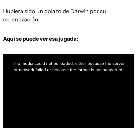
Hubiera sido un golazo de Darwin por su
repentización.
Aquí se puede ver esa jugada:
This
is
a
The media could not be loaded, either because the server
modal
window.
or network failed or because the format is not supported.