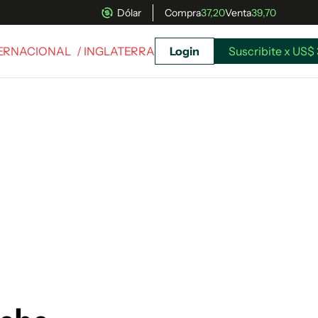
Dólar
Compra
37,20
Venta
39,70
TERNACIONAL
/ INGLATERRA
Login
Suscribite x US$ 
uscríbete ahora a El Observador y elegí hasta
donde llegar.
Suscribite x US$ 3,45