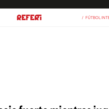
/
FÚTBOL IN
Olímpicos
S
tbol
g
ortivo