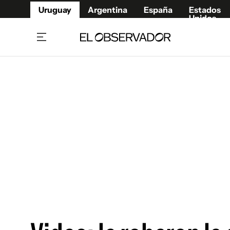
Uruguay
Argentina
España
Estados
Unidos
Home
Juegos 
Referí
Rugby
Fútbol
Básque
Mundial 2026
Tenis
Resultados Deportivos
Runnin
Fútbol internacional
Polidep
Copa Libertadores
Motor