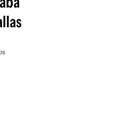
gaba
guenos en:
llas
os