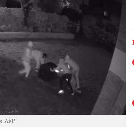
es
AFP