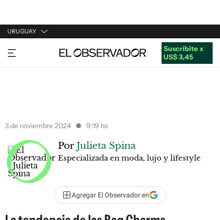
URUGUAY
Suscribite x
URUGUAY
US$ 3,45
ARGENTINA
ESPAÑA
ESTADOS UNIDOS
3 de noviembre 2024
9:19 hs
Por
Julieta Spina
Especializada en moda, lujo y lifestyle
Agregar El Observador en