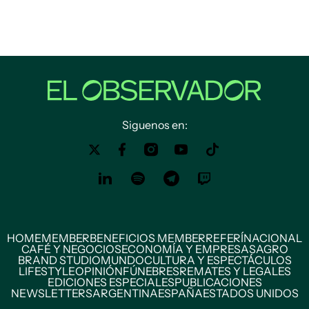
Siguenos en:
HOME
MEMBER
BENEFICIOS MEMBER
REFERÍ
NACIONAL
CAFÉ Y NEGOCIOS
ECONOMÍA Y EMPRESAS
AGRO
BRAND STUDIO
MUNDO
CULTURA Y ESPECTÁCULOS
LIFESTYLE
OPINIÓN
FÚNEBRES
REMATES Y LEGALES
EDICIONES ESPECIALES
PUBLICACIONES
NEWSLETTERS
ARGENTINA
ESPAÑA
ESTADOS UNIDOS