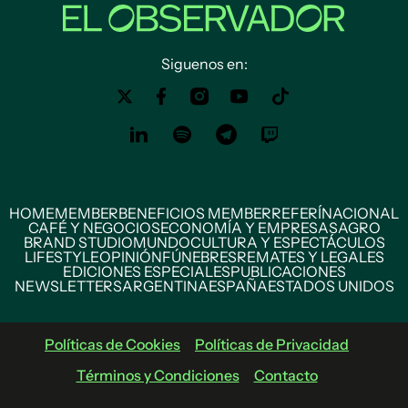
Siguenos en:
HOME
MEMBER
BENEFICIOS MEMBER
REFERÍ
NACIONAL
CAFÉ Y NEGOCIOS
ECONOMÍA Y EMPRESAS
AGRO
BRAND STUDIO
MUNDO
CULTURA Y ESPECTÁCULOS
LIFESTYLE
OPINIÓN
FÚNEBRES
REMATES Y LEGALES
EDICIONES ESPECIALES
PUBLICACIONES
NEWSLETTERS
ARGENTINA
ESPAÑA
ESTADOS UNIDOS
Políticas de Cookies
Políticas de Privacidad
Términos y Condiciones
Contacto