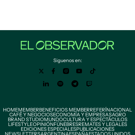
Siguenos en:
HOME
MEMBER
BENEFICIOS MEMBER
REFERÍ
NACIONAL
CAFÉ Y NEGOCIOS
ECONOMÍA Y EMPRESAS
AGRO
BRAND STUDIO
MUNDO
CULTURA Y ESPECTÁCULOS
LIFESTYLE
OPINIÓN
FÚNEBRES
REMATES Y LEGALES
EDICIONES ESPECIALES
PUBLICACIONES
NEWSLETTERS
ARGENTINA
ESPAÑA
ESTADOS UNIDOS