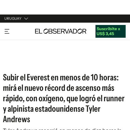
URUGUAY
Suscribite x
URUGUAY
US$ 3,45
ARGENTINA
ESPAÑA
ESTADOS UNIDOS
Subir el Everest en menos de 10 horas:
mirá el nuevo récord de ascenso más
rápido, con oxígeno, que logró el runner
y alpinista estadounidense Tyler
Andrews