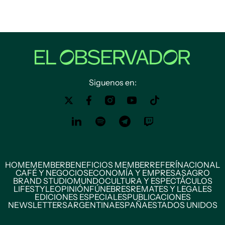
Siguenos en:
HOME
MEMBER
BENEFICIOS MEMBER
REFERÍ
NACIONAL
CAFÉ Y NEGOCIOS
ECONOMÍA Y EMPRESAS
AGRO
BRAND STUDIO
MUNDO
CULTURA Y ESPECTÁCULOS
LIFESTYLE
OPINIÓN
FÚNEBRES
REMATES Y LEGALES
EDICIONES ESPECIALES
PUBLICACIONES
NEWSLETTERS
ARGENTINA
ESPAÑA
ESTADOS UNIDOS