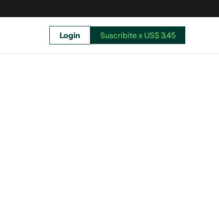
Login
Suscribite x US$ 3,45
uscríbete ahora a El Observador y elegí hasta
donde llegar.
Suscribite x US$ 3,45