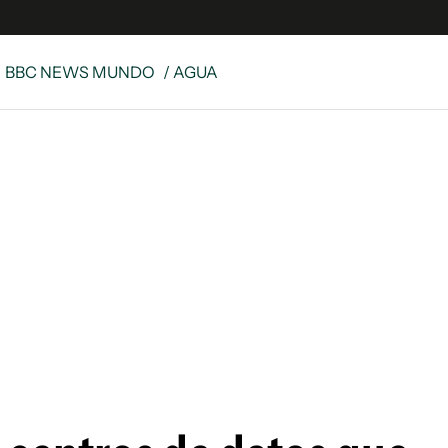
BBC NEWS MUNDO
/ AGUA
e
S
n
es
Siguenos en:
 y Legales
es especiales
ciones
ters
ina
 Unidos