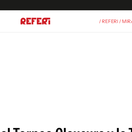
/ REFERI / MI
Olímpicos
S
tbol
g
ortivo