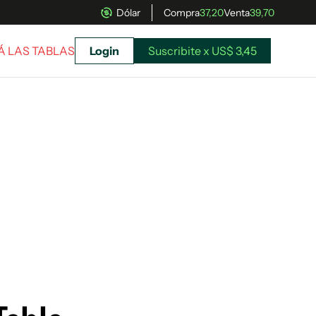
Dólar
Compra
37,20
Venta
39,70
RÁ LAS TABLAS
Login
Suscribite x US$ 3,45
uscríbete ahora a El Observador y elegí hasta
donde llegar.
Suscribite x US$ 3,45