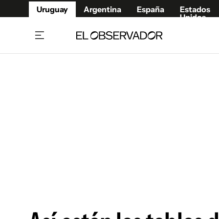
Uruguay
Argentina
España
Estados
Unidos
Home
Juegos 
Referí
Rugby
Fútbol
Básque
Mundial 2026
Tenis
Resultados Deportivos
Runnin
Fútbol internacional
Polidep
Copa Libertadores
Motor