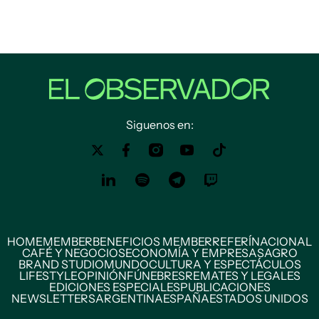
Siguenos en:
HOME
MEMBER
BENEFICIOS MEMBER
REFERÍ
NACIONAL
CAFÉ Y NEGOCIOS
ECONOMÍA Y EMPRESAS
AGRO
BRAND STUDIO
MUNDO
CULTURA Y ESPECTÁCULOS
LIFESTYLE
OPINIÓN
FÚNEBRES
REMATES Y LEGALES
EDICIONES ESPECIALES
PUBLICACIONES
NEWSLETTERS
ARGENTINA
ESPAÑA
ESTADOS UNIDOS