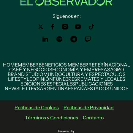
Siguenos en:
HOME
MEMBER
BENEFICIOS MEMBER
REFERÍ
NACIONAL
CAFÉ Y NEGOCIOS
ECONOMÍA Y EMPRESAS
AGRO
BRAND STUDIO
MUNDO
CULTURA Y ESPECTÁCULOS
LIFESTYLE
OPINIÓN
FÚNEBRES
REMATES Y LEGALES
EDICIONES ESPECIALES
PUBLICACIONES
NEWSLETTERS
ARGENTINA
ESPAÑA
ESTADOS UNIDOS
Políticas de Cookies
Políticas de Privacidad
Términos y Condiciones
Contacto