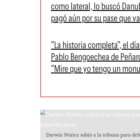
como lateral, lo buscó Danu
pagó aún por su pase que va
"La historia completa", el d
Pablo Bengoechea de Peñarol
"Mire que yo tengo un monu
Darwin Núñez subió a la tribuna para def