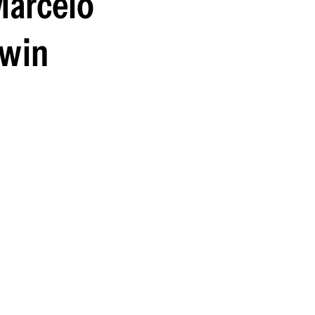
Marcelo
guenos en:
rwin