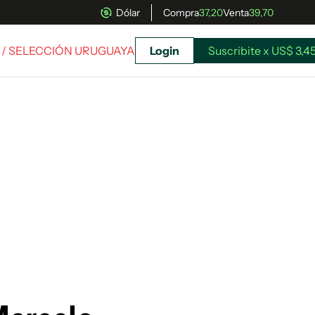
Dólar
Compra
37,20
Venta
39,70
/ SELECCIÓN URUGUAYA
Login
Suscribite x US$ 3,4
uscríbete ahora a El Observador y elegí hasta
donde llegar.
Suscribite x US$ 3,45