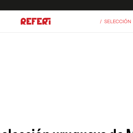
/
SELECCIÓN
Olímpicos
S
tbol
g
ortivo