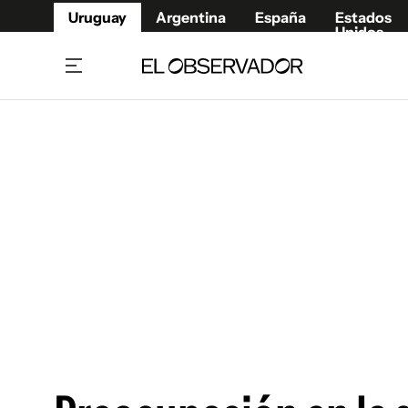
Uruguay
Argentina
España
Estados
Unidos
Home
Juegos 
Referí
Rugby
Fútbol
Básque
Mundial 2026
Tenis
Resultados Deportivos
Runnin
Fútbol internacional
Polidep
Copa Libertadores
Motor