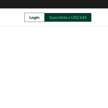
Login
Suscribite x US$ 3,45
uscríbete ahora a El Observador y elegí hasta
donde llegar.
Suscribite x US$ 3,45