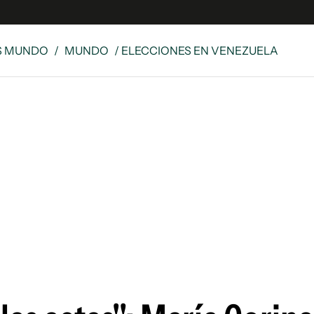
S MUNDO
/
MUNDO
/ ELECCIONES EN VENEZUELA
e
S
n
es
Siguenos en:
 y Legales
es especiales
ciones
ters
ina
 Unidos