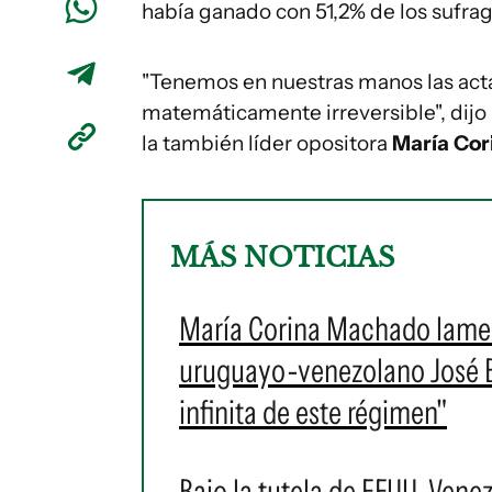
había ganado con 51,2% de los sufragi
"Tenemos en nuestras manos las acta
matemáticamente irreversible", dijo 
la también líder opositora
María Cor
MÁS NOTICIAS
María Corina Machado lament
uruguayo-venezolano José Br
infinita de este régimen"
Bajo la tutela de EEUU, Vene