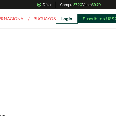
Dólar
Compra
37,20
Venta
39,70
TERNACIONAL
/ URUGUAYOS
Login
Suscribite x US$ 
uscríbete ahora a El Observador y elegí hasta
donde llegar.
Suscribite x US$ 3,45