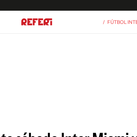
/
FÚTBOL IN
Olímpicos
S
tbol
g
ortivo