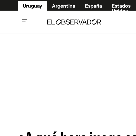
Uruguay
Argentina
España
Estados
Unidos
Home
Juegos 
Referí
Rugby
Fútbol
Básque
Mundial 2026
Tenis
Resultados Deportivos
Runnin
Fútbol internacional
Polidep
Copa Libertadores
Motor