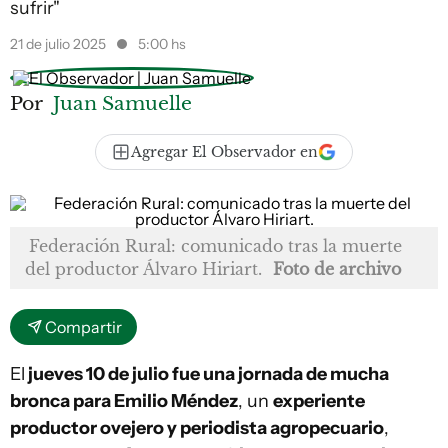
sufrir"
21 de julio 2025
5:00 hs
Por
Juan Samuelle
Agregar El Observador en
Federación Rural: comunicado tras la muerte
del productor Álvaro Hiriart.
Foto de archivo
Compartir
El
jueves 10 de julio fue una jornada de mucha
bronca para Emilio Méndez
, un
experiente
productor ovejero y periodista agropecuario
,