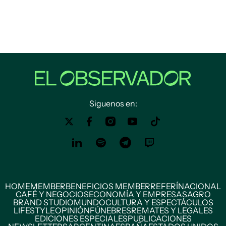
Siguenos en:
HOME
MEMBER
BENEFICIOS MEMBER
REFERÍ
NACIONAL
CAFÉ Y NEGOCIOS
ECONOMÍA Y EMPRESAS
AGRO
BRAND STUDIO
MUNDO
CULTURA Y ESPECTÁCULOS
LIFESTYLE
OPINIÓN
FÚNEBRES
REMATES Y LEGALES
EDICIONES ESPECIALES
PUBLICACIONES