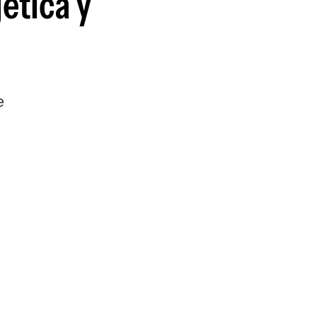
gética y
e