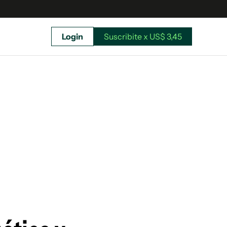
Login
Suscribite x US$ 3,45
uscríbete ahora a El Observador y elegí hasta
donde llegar.
Suscribite x US$ 3,45