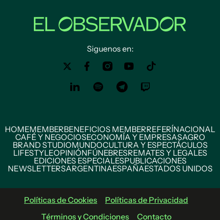
Siguenos en:
HOME
MEMBER
BENEFICIOS MEMBER
REFERÍ
NACIONAL
CAFÉ Y NEGOCIOS
ECONOMÍA Y EMPRESAS
AGRO
BRAND STUDIO
MUNDO
CULTURA Y ESPECTÁCULOS
LIFESTYLE
OPINIÓN
FÚNEBRES
REMATES Y LEGALES
EDICIONES ESPECIALES
PUBLICACIONES
NEWSLETTERS
ARGENTINA
ESPAÑA
ESTADOS UNIDOS
Políticas de Cookies
Políticas de Privacidad
Términos y Condiciones
Contacto