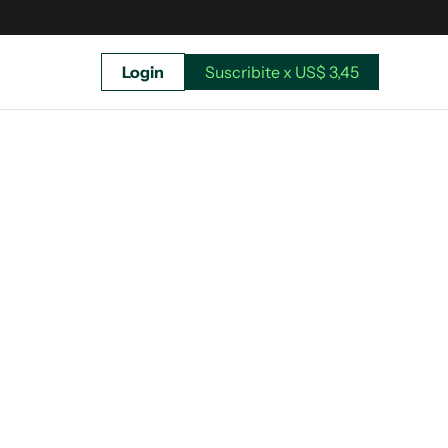
Login
Suscribite x US$ 3,45
uscríbete ahora a El Observador y elegí hasta
donde llegar.
Suscribite x US$ 3,45