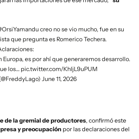
jaran las importaciones de ese mercado,
“su
@OrsiYamandu
creo no se vio mucho, fue en su
riodista que pregunta es Romerico Techera.
Aclaraciones:
n Europa, es por ahí que generaremos desarrollo.
ue los…
pic.twitter.com/KhIjL9uPUM
 (@FreddyLago)
June 11, 2026
te de la gremial de productores
, confirmó este
rpresa y preocupación
por las declaraciones del