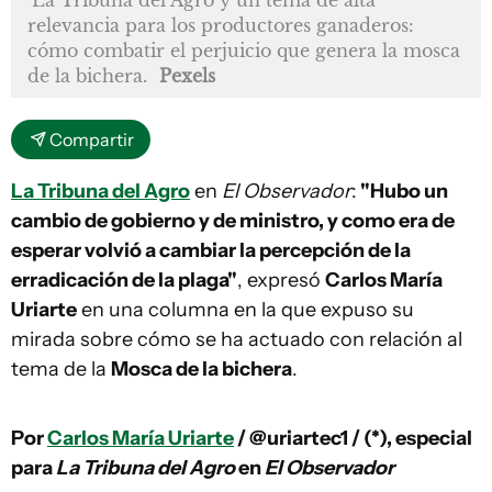
La Tribuna del Agro y un tema de alta
relevancia para los productores ganaderos:
cómo combatir el perjuicio que genera la mosca
de la bichera.
Pexels
Compartir
La Tribuna del Agro
en
El Observador
:
"Hubo un
cambio de gobierno y de ministro, y como era de
esperar volvió a cambiar la percepción de la
erradicación de la plaga"
, expresó
Carlos María
Uriarte
en una columna en la que expuso su
mirada sobre cómo se ha actuado con relación al
tema de la
Mosca de la bichera
.
Por
Carlos María Uriarte
/ @uriartec1 / (*), especial
para
La Tribuna del Agro
en
El Observador