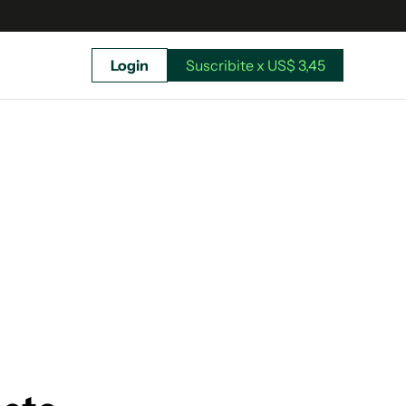
Login
Suscribite x US$ 3,45
uscríbete ahora a El Observador y elegí hasta
donde llegar.
Suscribite x US$ 3,45