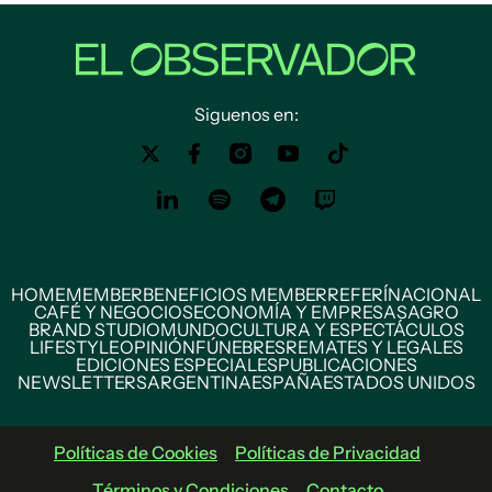
Siguenos en:
HOME
MEMBER
BENEFICIOS MEMBER
REFERÍ
NACIONAL
CAFÉ Y NEGOCIOS
ECONOMÍA Y EMPRESAS
AGRO
BRAND STUDIO
MUNDO
CULTURA Y ESPECTÁCULOS
LIFESTYLE
OPINIÓN
FÚNEBRES
REMATES Y LEGALES
EDICIONES ESPECIALES
PUBLICACIONES
NEWSLETTERS
ARGENTINA
ESPAÑA
ESTADOS UNIDOS
Políticas de Cookies
Políticas de Privacidad
Términos y Condiciones
Contacto