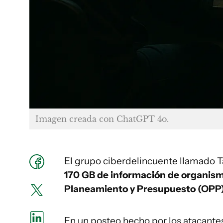
Imagen creada con ChatGPT 4o.
El grupo ciberdelincuente llamado Ta
170 GB de información de organismos
Planeamiento y Presupuesto (OPP
En un posteo hecho por los atacantes