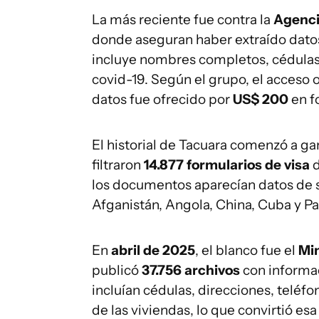
La más reciente fue contra la
Agenci
donde aseguran haber extraído dat
incluye nombres completos, cédulas,
covid-19. Según el grupo, el acceso o
datos fue ofrecido por
US$ 200
en f
El historial de Tacuara comenzó a g
filtraron
14.877 formularios de visa
d
los documentos aparecían datos de s
Afganistán, Angola, China, Cuba y P
En
abril de 2025
, el blanco fue el
Min
publicó
37.756 archivos
con informac
incluían cédulas, direcciones, teléfo
de las viviendas, lo que convirtió esa