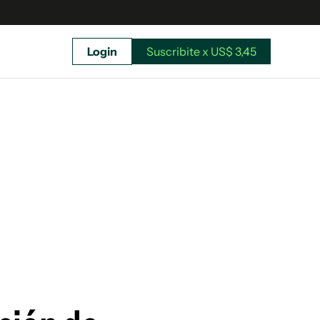
Login
Suscribite x US$ 3,45
uscríbete ahora a El Observador y elegí hasta
donde llegar.
Suscribite x US$ 3,45