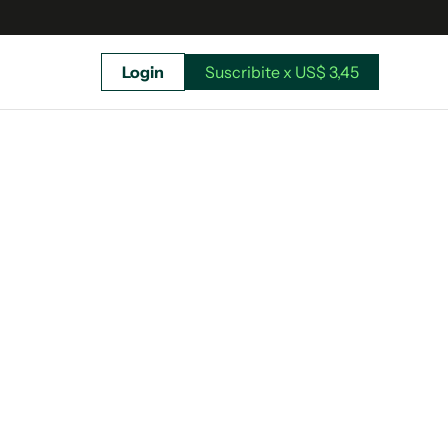
Login
Suscribite x US$ 3,45
uscríbete ahora a El Observador y elegí hasta
donde llegar.
Suscribite x US$ 3,45