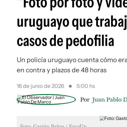
"Foto por foto y vide
uruguayo que trabaj
casos de pedofilia
Un policía uruguayo cuenta cómo era p
en contra y plazos de 48 horas
16 de junio de 2026
5:00 hs
Por
Juan Pablo 
Foto: Gastón Britos / FocoUy