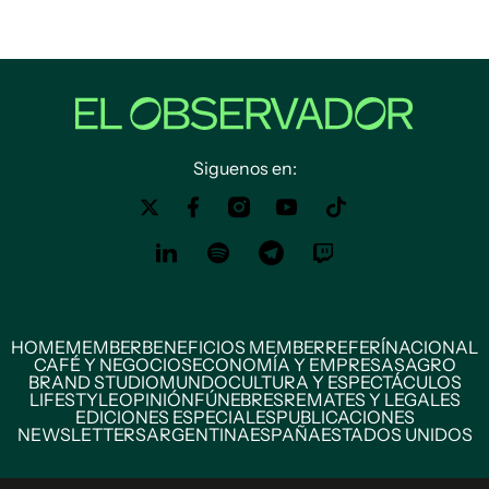
Siguenos en:
HOME
MEMBER
BENEFICIOS MEMBER
REFERÍ
NACIONAL
CAFÉ Y NEGOCIOS
ECONOMÍA Y EMPRESAS
AGRO
BRAND STUDIO
MUNDO
CULTURA Y ESPECTÁCULOS
LIFESTYLE
OPINIÓN
FÚNEBRES
REMATES Y LEGALES
EDICIONES ESPECIALES
PUBLICACIONES
NEWSLETTERS
ARGENTINA
ESPAÑA
ESTADOS UNIDOS