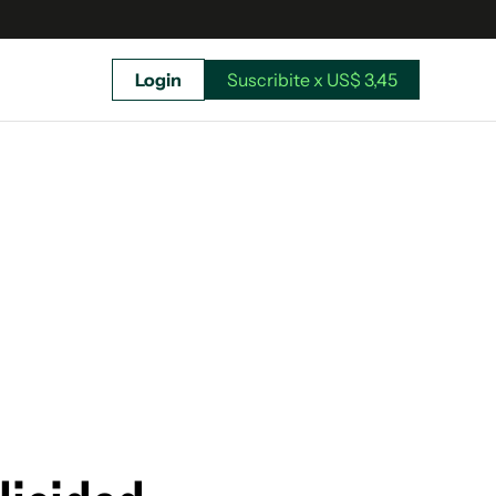
Login
Suscribite x US$ 3,45
uscríbete ahora a El Observador y elegí hasta
donde llegar.
Suscribite x US$ 3,45