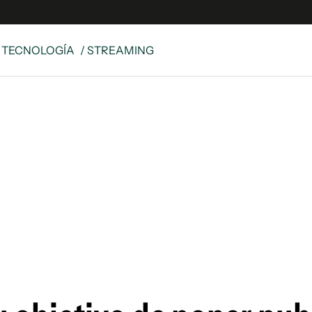
Y TECNOLOGÍA
/ STREAMING
e
S
n
es
Siguenos en:
 y Legales
es especiales
ciones
ters
ina
 Unidos