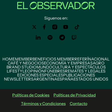
Siguenos en:
HOME
MEMBER
BENEFICIOS MEMBER
REFERÍ
NACIONAL
CAFÉ Y NEGOCIOS
ECONOMÍA Y EMPRESAS
AGRO
BRAND STUDIO
MUNDO
CULTURA Y ESPECTÁCULOS
LIFESTYLE
OPINIÓN
FÚNEBRES
REMATES Y LEGALES
EDICIONES ESPECIALES
PUBLICACIONES
NEWSLETTERS
ARGENTINA
ESPAÑA
ESTADOS UNIDOS
Políticas de Cookies
Políticas de Privacidad
Términos y Condiciones
Contacto