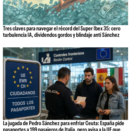
Tres claves para navegar el récord del Super Ibex 35: cero
turbulencia IA, dividendos gordos y blindaje anti Sánchez
La jugada de Pedro Sánchez para enfriar Ceuta: España pide
pasaportes a 199 pasajeros de Italia, pero avisa a la UE que