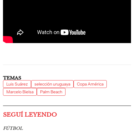
TEMAS
Luis Suárez
selección uruguaya
Copa América
Marcelo Bielsa
Palm Beach
SEGUÍ LEYENDO
FÚTBOL