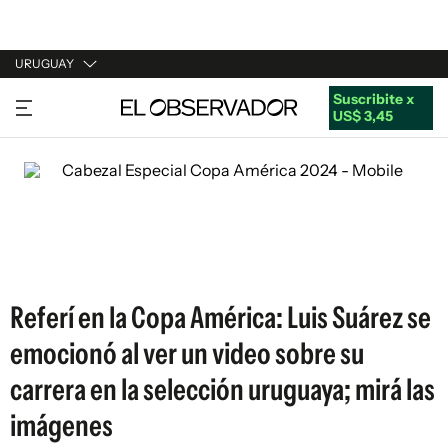
URUGUAY
Suscribite x
URUGUAY
US$ 3,45
ARGENTINA
ESPAÑA
ESTADOS UNIDOS
Referí en la Copa América: Luis Suárez se
emocionó al ver un video sobre su
carrera en la selección uruguaya; mirá las
imágenes