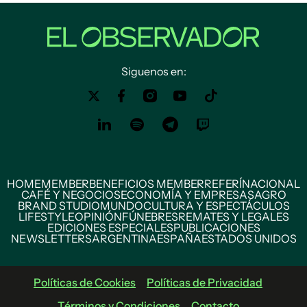
Siguenos en:
HOME
MEMBER
BENEFICIOS MEMBER
REFERÍ
NACIONAL
CAFÉ Y NEGOCIOS
ECONOMÍA Y EMPRESAS
AGRO
BRAND STUDIO
MUNDO
CULTURA Y ESPECTÁCULOS
LIFESTYLE
OPINIÓN
FÚNEBRES
REMATES Y LEGALES
EDICIONES ESPECIALES
PUBLICACIONES
NEWSLETTERS
ARGENTINA
ESPAÑA
ESTADOS UNIDOS
Políticas de Cookies
Políticas de Privacidad
Términos y Condiciones
Contacto